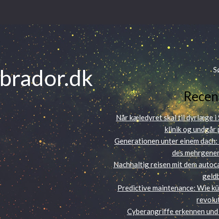
abrador.dk
S
Recen
Når kæledyret skal til dyrlæge i
klinik og undgår
Generationen unter einem dach
des mehrgene
Nachhaltig reisen mit dem autoc
geld
Predictive maintenance: Wie kün
revolu
Cyberangriffe erkennen und 