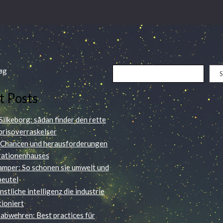
øg
t Posts
 Silkeborg: sådan finder den rette
 prisoverraskelser
: Chancen und herausforderungen
rationenhauses
amper: So schonen sie umwelt und
beutel
stliche intelligenz die industrie
tioniert
abwehren: Best practices für