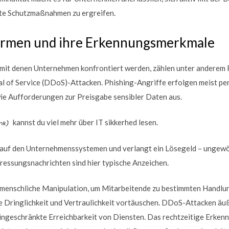
te Schutzmaßnahmen zu ergreifen.
formen und ihre Erkennungsmerkmale
 mit denen Unternehmen konfrontiert werden, zählen unter anderem 
l of Service (DDoS)-Attacken. Phishing-Angriffe erfolgen meist per
e Aufforderungen zur Preisgabe sensibler Daten aus.
kannst du viel mehr über IT sikkerhed lesen.
auf den Unternehmenssystemen und verlangt ein Lösegeld – ungewö
ressungsnachrichten sind hier typische Anzeichen.
menschliche Manipulation, um Mitarbeitende zu bestimmten Handlunge
 Dringlichkeit und Vertraulichkeit vortäuschen. DDoS-Attacken äuße
ingeschränkte Erreichbarkeit von Diensten. Das rechtzeitige Erkenn