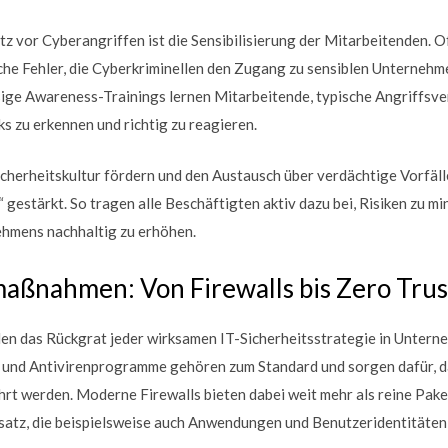
z vor Cyberangriffen ist die Sensibilisierung der Mitarbeitenden. Of
che Fehler, die Cyberkriminellen den Zugang zu sensiblen Unterneh
ige Awareness-Trainings lernen Mitarbeitende, typische Angriffsver
s zu erkennen und richtig zu reagieren.
herheitskultur fördern und den Austausch über verdächtige Vorfälle
gestärkt. So tragen alle Beschäftigten aktiv dazu bei, Risiken zu min
hmens nachhaltig zu erhöhen.
aßnahmen: Von Firewalls bis Zero Trus
n das Rückgrat jeder wirksamen IT-Sicherheitsstrategie in Unterne
s und Antivirenprogramme gehören zum Standard und sorgen dafür, 
t werden. Moderne Firewalls bieten dabei weit mehr als reine Paketf
satz, die beispielsweise auch Anwendungen und Benutzeridentitäte